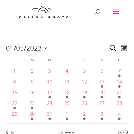
Évènements
Reche
Nav
01/05/2023
Recherche
Mois
de
et
Sélectionnez
vu
Calendrier
L
LUNDI
M
MARDI
M
MERCREDI
J
JEUDI
V
VENDREDI
S
SAMEDI
D
DIMANC
naviga
une
Év
de
de
0
0
0
0
0
0
1
1
2
3
4
5
6
7
date.
Évènements
vues
évènements
évènements
évènements
évènements
évènements
évènements
évène
0
0
0
0
0
2
1
8
9
10
11
12
13
14
Évène
évènements
évènements
évènements
évènements
évènements
évènements
évènem
0
0
1
1
1
1
1
15
16
17
18
19
20
21
évènements
évènements
évènement
évènement
évènement
évènement
évènem
1
1
0
0
0
0
0
22
23
24
25
26
27
28
évènement
évènement
évènements
évènements
évènements
évènements
évènem
0
1
1
1
1
2
2
29
30
31
1
2
3
4
évènements
évènement
évènement
évènement
évènement
évènements
évène
Avr
Ce mois-ci
Juin