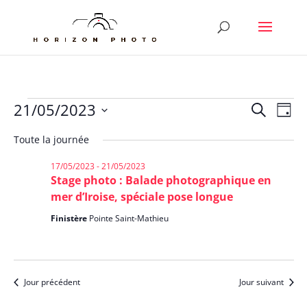
Évènements
Reche
Nav
21/05/2023
Recherche
Jour
de
et
for
Sélectionnez
vu
Toute la journée
naviga
21/05/2023
une
Év
de
date.
17/05/2023
-
21/05/2023
vues
Stage photo : Balade photographique en
Évène
mer d’Iroise, spéciale pose longue
Finistère
Pointe Saint-Mathieu
Jour précédent
Jour suivant