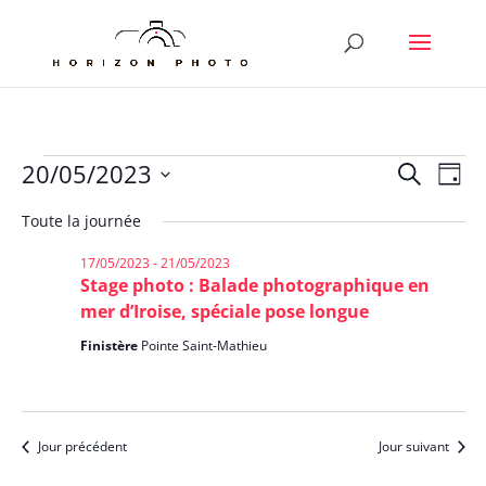
Évènements
Reche
Nav
20/05/2023
Recherche
Jour
de
et
for
Sélectionnez
vu
Toute la journée
naviga
20/05/2023
une
Év
de
date.
17/05/2023
-
21/05/2023
vues
Stage photo : Balade photographique en
Évène
mer d’Iroise, spéciale pose longue
Finistère
Pointe Saint-Mathieu
Jour précédent
Jour suivant