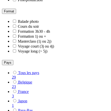
Format
Balade photo
Cours du soir
Formation 3h30 - 4h
Formation 1j ou +
Masterclass (1j ou 2j)
Voyage court (3j ou 4j)
Voyage long (> 5j)
Pays
Tous les pays
29
Belgique
23
France
3
Japon
1
Pays-Bas