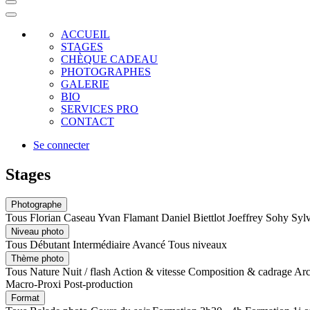
ACCUEIL
STAGES
CHÈQUE CADEAU
PHOTOGRAPHES
GALERIE
BIO
SERVICES PRO
CONTACT
Se connecter
Stages
Photographe
Tous
Florian Caseau
Yvan Flamant
Daniel Biettlot
Joeffrey Sohy
Syl
Niveau photo
Tous
Débutant
Intermédiaire
Avancé
Tous niveaux
Thème photo
Tous
Nature
Nuit / flash
Action & vitesse
Composition & cadrage
Arc
Macro-Proxi
Post-production
Format