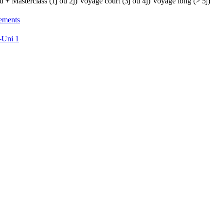
ou +
Masterclass (1j ou 2j)
Voyage court (3j ou 4j)
Voyage long (> 5j)
ements
-Uni
1