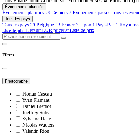
Tous
Balade photo
Cours du soir
Formation 3h30 - 4h
Formation 1j 
Événements planifiés
Événements planifiés
29
Ce mois
7
Événements passés
Tous les évén
Tous les pays
Tous les pays
29
Belgique
23
France
3
Japon
1
Pays-Bas
1
Royaume
Default EUR pricelist
Liste de prix
Liste de prix:
Filtres
Photographe
Florian Caseau
Yvan Flamant
Daniel Biettlot
Joeffrey Sohy
Sylviane Haag
Nicolas Wauters
Valentin Rion