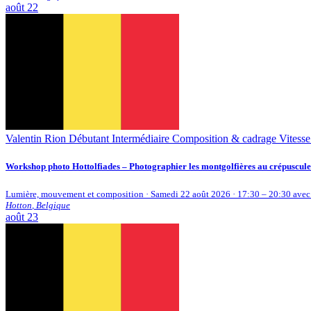
août
22
Valentin Rion
Débutant
Intermédiaire
Composition & cadrage
Vitesse
Workshop photo Hottolfiades – Photographier les montgolfières au crépuscule
Lumière, mouvement et composition · Samedi 22 août 2026 · 17:30 – 20:30 avec 
Hotton
,
Belgique
août
23