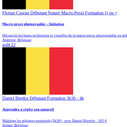
Florian Caseau
Débutant
Nature
Macro-Proxi
Formation 1j ou +
​Macro-proxi photographie – Initiation
Découvrir les bases techniques et visuelles de la macro-proxi photographie en mil
Andenne
,
Belgique
août
22
Daniel Biettlot
Débutant
Formation 3h30 - 4h
Apprendre à régler son appareil
Maîtriser les réglages essentiels (3h30) · avec Daniel Biettlot · 105 €
Namur
,
Belgique