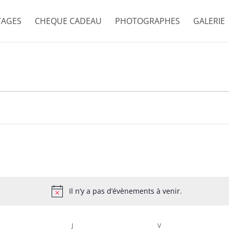
TAGES
CHEQUE CADEAU
PHOTOGRAPHES
GALERIE
Il n’y a pas d’évènements à venir.
Notice
RCREDI
J
JEUDI
V
VENDREDI