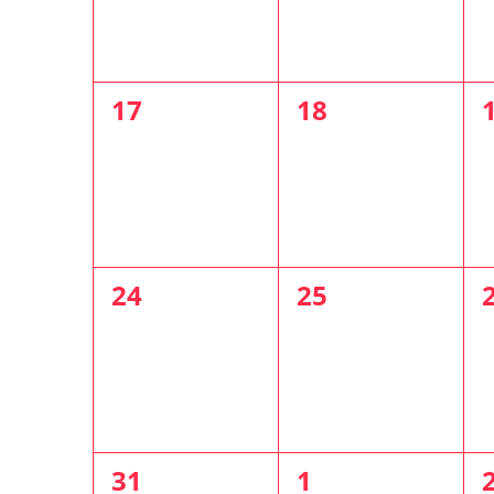
0
0
17
18
évènement,
évènement,
0
0
24
25
évènement,
évènement,
0
0
31
1