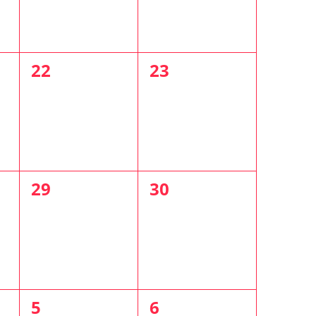
0
0
22
23
t,
évènement,
évènement,
0
0
29
30
t,
évènement,
évènement,
0
0
5
6