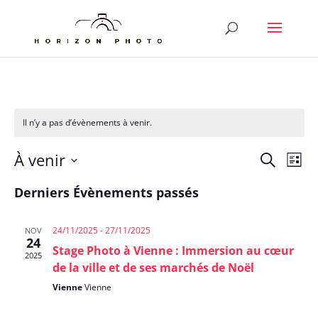
Il n’y a pas d’évènements à venir.
Reche
Nav
À venir
Recherche
Liste
de
et
Sélectionnez
vu
Derniers Évènements passés
naviga
une
Év
de
date.
vues
24/11/2025
-
27/11/2025
NOV
24
Évène
Stage Photo à Vienne : Immersion au cœur
2025
de la ville et de ses marchés de Noël
Vienne
Vienne