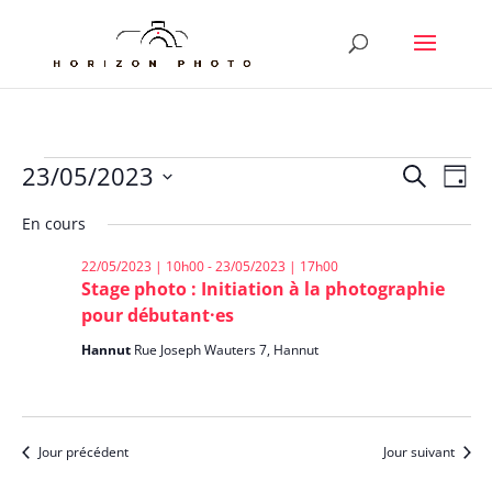
Évènements
Reche
Nav
23/05/2023
Recherche
Jour
de
et
for
Sélectionnez
vu
En cours
naviga
23/05/2023
une
Év
de
date.
22/05/2023 | 10h00
-
23/05/2023 | 17h00
vues
Stage photo : Initiation à la photographie
Évène
pour débutant·es
Hannut
Rue Joseph Wauters 7, Hannut
Jour précédent
Jour suivant