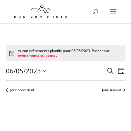
Évènements
Aucun évènements planifié pour 06/05/2023. Passer aux
for
Notice
évènements suivants
.
06/05/2023
Reche
Nav
06/05/2023
Recherche
Jour
de
et
Sélectionnez
vu
naviga
une
Év
Jour précédent
Jour suivant
de
date.
vues
Évène