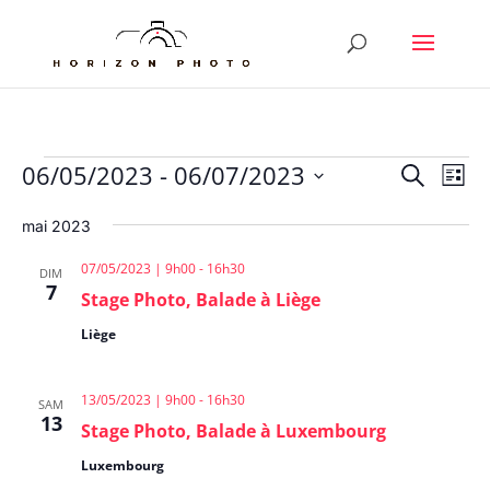
Évènements
Reche
Nav
06/05/2023
 - 
06/07/2023
Recherche
Liste
de
et
Sélectionnez
vu
naviga
mai 2023
une
Év
de
date.
07/05/2023 | 9h00
-
16h30
DIM
vues
7
Stage Photo, Balade à Liège
Évène
Liège
13/05/2023 | 9h00
-
16h30
SAM
13
Stage Photo, Balade à Luxembourg
Luxembourg