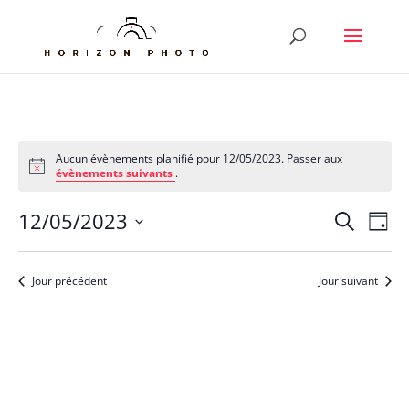
Évènements
Aucun évènements planifié pour 12/05/2023. Passer aux
for
Notice
évènements suivants
.
12/05/2023
Reche
Nav
12/05/2023
Recherche
Jour
de
et
Sélectionnez
vu
naviga
une
Év
Jour précédent
Jour suivant
de
date.
vues
Évène