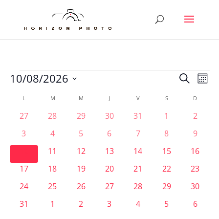
Évènements
Reche
Nav
10/08/2026
Recherche
Mois
de
et
Sélectionnez
vu
Calendrier
L
LUNDI
M
MARDI
M
MERCREDI
J
JEUDI
V
VENDREDI
S
SAMEDI
D
DIMANC
naviga
une
Év
de
de
0
0
0
0
0
0
0
27
28
29
30
31
1
2
date.
Évènements
vues
évènements
évènements
évènements
évènements
évènements
évènements
évène
0
0
0
0
0
0
0
3
4
5
6
7
8
9
Évène
évènements
évènements
évènements
évènements
évènements
évènements
évène
0
0
0
0
0
0
0
10
11
12
13
14
15
16
évènements
évènements
évènements
évènements
évènements
évènements
évènem
0
0
0
0
0
0
0
17
18
19
20
21
22
23
évènements
évènements
évènements
évènements
évènements
évènements
évènem
0
0
0
0
0
0
0
24
25
26
27
28
29
30
évènements
évènements
évènements
évènements
évènements
évènements
évènem
0
0
0
0
0
0
0
31
1
2
3
4
5
6
évènements
évènements
évènements
évènements
évènements
évènements
évène