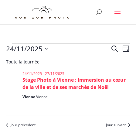
Évènements
Reche
Nav
24/11/2025
Recherche
Jour
de
et
for
Sélectionnez
vu
Toute la journée
naviga
24/11/2025
une
Év
de
date.
24/11/2025
-
27/11/2025
vues
Stage Photo à Vienne : Immersion au cœur
Évène
de la ville et de ses marchés de Noël
Vienne
Vienne
Jour précédent
Jour suivant