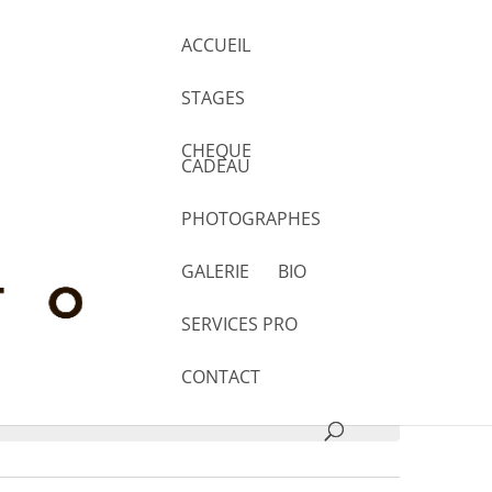
ACCUEIL
STAGES
CHEQUE
CADEAU
Navigation
PHOTOGRAPHES
de
Chercher
Liste
Mois
Jour
vues
GALERIE
BIO
Évènement
SERVICES PRO
CONTACT
suivants
.