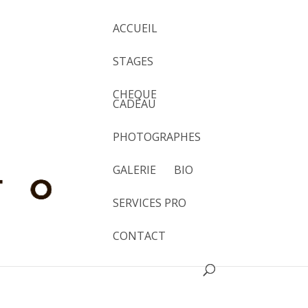
ACCUEIL
STAGES
CHEQUE
CADEAU
Navigation
PHOTOGRAPHES
de
Chercher
Liste
Mois
Jour
vues
GALERIE
BIO
Évènement
SERVICES PRO
CONTACT