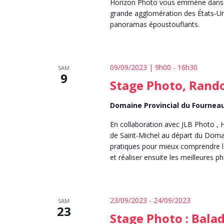
Horizon Photo vous emmène dans la
grande agglomération des États-Uni
panoramas époustouflants.
09/09/2023 | 9h00
-
16h30
SAM
9
Stage Photo, Rando
Domaine Provincial du Fourneau
En collaboration avec JLB Photo , 
de Saint-Michel au départ du Domai
pratiques pour mieux comprendre le
et réaliser ensuite les meilleures p
23/09/2023
-
24/09/2023
SAM
23
Stage Photo : Bala