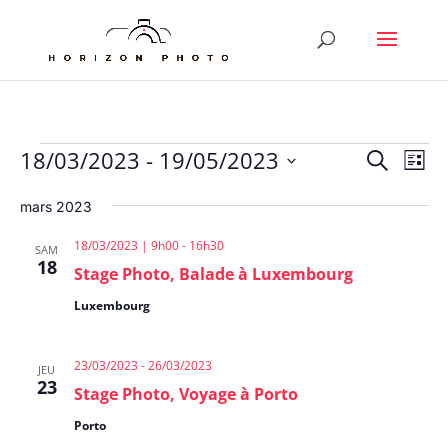
Évènements
Reche
Nav
18/03/2023
 - 
19/05/2023
Recherche
Liste
de
et
Sélectionnez
vu
naviga
mars 2023
une
Év
de
date.
18/03/2023 | 9h00
-
16h30
SAM
vues
18
Stage Photo, Balade à Luxembourg
Évène
Luxembourg
23/03/2023
-
26/03/2023
JEU
23
Stage Photo, Voyage à Porto
Porto