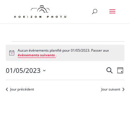
Évènements
Aucun évènements planifié pour 01/05/2023. Passer aux
for
Notice
évènements suivants
.
01/05/2023
Reche
Nav
01/05/2023
Recherche
Jour
de
et
Sélectionnez
vu
naviga
une
Év
Jour précédent
Jour suivant
de
date.
vues
Évène